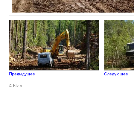
Предыдущее
Следующее
© blk.ru