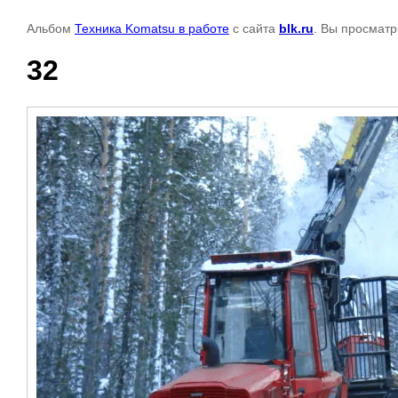
Альбом
Техника Komatsu в работе
с сайта
blk.ru
. Вы просматр
32