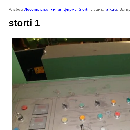
Альбом
Лесопильная линия фирмы Storti.
с сайта
blk.ru
. Вы п
storti 1